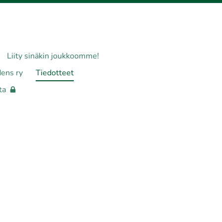
Liity sinäkin joukkoomme!
dens ry
Tiedotteet
ta