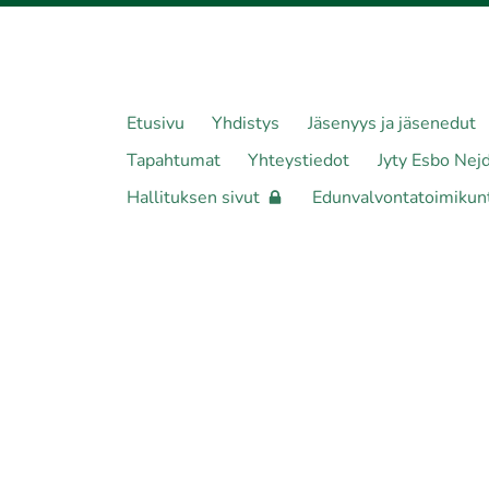
Etusivu
Yhdistys
Jäsenyys ja jäsenedut
Tapahtumat
Yhteystiedot
Jyty Esbo Nej
Hallituksen sivut
Edunvalvontatoimikun