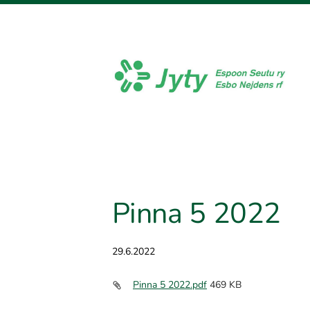
Siirry
sivun
sisältöön
Jyty Espoon Seutu ry
Pinna 5 2022
29.6.2022
Pinna 5 2022.pdf
469 KB