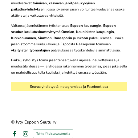
muodostavat
toimivan, kasvavan ja kilpailukykyisen
paikallisyhdistyksen
, jossa jokainen jäsen voi tuntea kuuluvansa osaksi
aktiivista ja vaikuttavaa yhteisöä.
Valtaosa jäsenistämme työskentelee
Espoon kaupungin
,
Espoon
seudun koulutuskuntayhtymä Omnian
,
Kauniaisten kaupungin
,
Kirkkonummen
,
Siuntion
,
Raaseporin
ja
Inkoon
palveluksessa. Lisäksi
jäsenistöömme kuuluu alueella Espoosta Raaseporiin toimivien
yksityisten työnantajien
palveluksessa työskenteleviä ammattilaisia.
Paikallisyhdistys toimii jäsentensä tukena arjessa, neuvotteluissa ja
muutostilanteissa — ja yhdessä rakennamme työelämää, jossa jokaisella
on mahdollisuus tulla kuulluksi ja kehittyä omassa työssään.
Seuraa yhdistystä Instagramissa ja Facebookissa
©
Jyty Espoon Seutu ry
Tehty Yhdistysavaimella