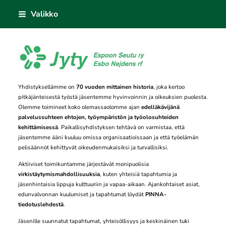
Siirry
Valikko
sivun
sisältöön
Jyty Espoon Seutu ry
Yhdistyksellämme on
70 vuoden mittainen historia
, joka kertoo
pitkäjänteisestä työstä jäsentemme hyvinvoinnin ja oikeuksien puolesta.
Olemme toimineet koko olemassaolomme ajan
edelläkävijänä
palvelussuhteen ehtojen, työympäristön ja työolosuhteiden
kehittämisessä
. Paikallisyhdistyksen tehtävä on varmistaa, että
jäsentemme ääni kuuluu omissa organisaatioissaan ja että työelämän
pelisäännöt kehittyvät oikeudenmukaisiksi ja turvallisiksi.
Aktiiviset toimikuntamme järjestävät monipuolisia
virkistäytymismahdollisuuksia
, kuten yhteisiä tapahtumia ja
jäsenhintaisia lippuja kulttuuriin ja vapaa-aikaan. Ajankohtaiset asiat,
edunvalvonnan kuulumiset ja tapahtumat löydät
PINNA-
tiedotuslehdestä
.
Jäsenille suunnatut tapahtumat, yhteisöllisyys ja keskinäinen tuki