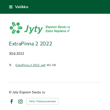
Siirry
Valikko
sivun
sisältöön
Jyty Espoon Seutu ry
ExtraPinna 2 2022
30.6.2022
ExtraPinna 2 2022 .pdf
461 KB
©
Jyty Espoon Seutu ry
Tehty Yhdistysavaimella
Facebook
Instagram