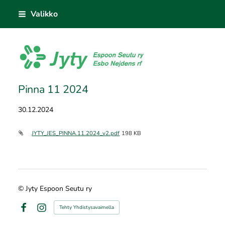
Siirry
Valikko
sivun
sisältöön
Jyty Espoon Seutu ry
Pinna 11 2024
30.12.2024
JYTY_JES_PINNA.11.2024_v2.pdf
198 KB
©
Jyty Espoon Seutu ry
Tehty Yhdistysavaimella
Facebook
Instagram