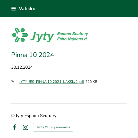
Siirry
Valikko
sivun
sisältöön
Jyty Espoon Seutu ry
Pinna 10 2024
30.12.2024
JYTY_JES_PINNA.10.2024_KAKSI.v2.pdf
220 KB
©
Jyty Espoon Seutu ry
Tehty Yhdistysavaimella
Facebook
Instagram