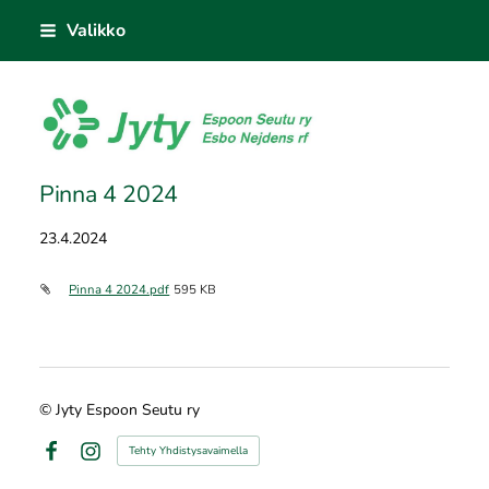
Siirry
Valikko
sivun
sisältöön
Jyty Espoon Seutu ry
Pinna 4 2024
23.4.2024
Pinna 4 2024.pdf
595 KB
©
Jyty Espoon Seutu ry
Tehty Yhdistysavaimella
Facebook
Instagram