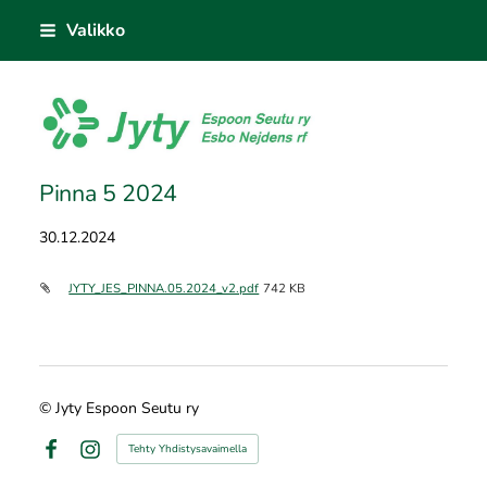
Siirry
Valikko
sivun
sisältöön
Jyty Espoon Seutu ry
Pinna 5 2024
30.12.2024
JYTY_JES_PINNA.05.2024_v2.pdf
742 KB
©
Jyty Espoon Seutu ry
Tehty Yhdistysavaimella
Facebook
Instagram