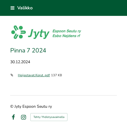
Siirry
Valikko
sivun
sisältöön
Jyty Espoon Seutu ry
Pinna 7 2024
30.12.2024
Heijastavat.Korut..pdf
137 KB
©
Jyty Espoon Seutu ry
Tehty Yhdistysavaimella
Facebook
Instagram