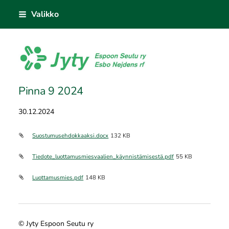
Siirry
Valikko
sivun
sisältöön
Jyty Espoon Seutu ry
Pinna 9 2024
30.12.2024
Suostumusehdokkaaksi.docx
132 KB
Tiedote_luottamusmiesvaalien_käynnistämisestä.pdf
55 KB
Luottamusmies.pdf
148 KB
©
Jyty Espoon Seutu ry