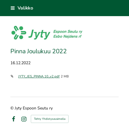
Siirry
Valikko
sivun
sisältöön
Jyty Espoon Seutu ry
Pinna Joulukuu 2022
16.12.2022
JYTY_JES_PINNA.10_v2.pdf
2 MB
©
Jyty Espoon Seutu ry
Tehty Yhdistysavaimella
Facebook
Instagram