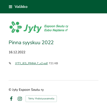
Siirry
Valikko
sivun
sisältöön
Jyty Espoon Seutu ry
Pinna syyskuu 2022
16.12.2022
JYTY_JES_PINNA.7_v2.pdf
721 KB
©
Jyty Espoon Seutu ry
Tehty Yhdistysavaimella
Facebook
Instagram